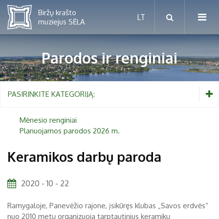
Parodos ir renginiai
Mėnesio renginiai
PASIRINKITE KATEGORIJĄ:
Planuojamos parodos 2026 m.
Mėnesio renginiai
Planuojamos parodos 2026 m.
Vaikams nuo 5 iki 10 metų
Keramikos darbų paroda
Paaugliams nuo 11 iki 18 metų
Proistorė
2020 - 10 - 22
Suaugusiems
Etnografija
Ramygaloje, Panevėžio rajone, įsikūręs klubas „Savos erdvės“
Šeimoms
Biržai ir Radvilos
nuo 2010 metų organizuoja tarptautinius keramikų