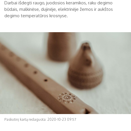
Darbai išdegti raugo, juodosios keramikos, raku degimo
būdais, malkinėse, dujinėje, elektrinėje žemos ir aukštos
degimo temperatūros krosnyse.
Paskutinį kartą redaguota: 2020-10-23 09:57