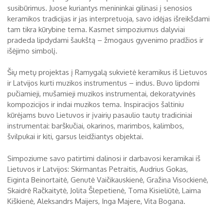
susibūrimus. Juose kuriantys menininkai gilinasi į senosios
Biržų tvirtovės arsenalas
keramikos tradicijas ir jas interpretuoja, savo idėjas išreikšdami
tam tikra kūrybine tema. Kasmet simpoziumus dalyviai
RUGPJŪTIS
2026
Religijos
pradeda lipdydami šaukštą – žmogaus gyvenimo pradžios ir
išėjimo simbolį.
Biržai XIX a.
Pr
An
Tr
Ke
Pe
Še
Se
Šių metų projektas į Ramygalą sukvietė keramikus iš Lietuvos
Biržai XX a.
1
2
ir Latvijos kurti muzikos instrumentus – indus. Buvo lipdomi
pučiamieji, mušamieji muzikos instrumentai, dekoratyvinės
3
4
5
6
7
8
9
kompozicijos ir indai muzikos tema. Inspiracijos šaltiniu
kūrėjams buvo Lietuvos ir įvairių pasaulio tautų tradiciniai
10
11
12
13
14
15
16
instrumentai: barškučiai, okarinos, marimbos, kalimbos,
švilpukai ir kiti, garsus leidžiantys objektai.
17
18
19
20
21
22
23
Simpoziume savo patirtimi dalinosi ir darbavosi keramikai iš
24
25
26
27
28
29
30
Lietuvos ir Latvijos: Skirmantas Petraitis, Audrius Gokas,
Eiginta Beinortaitė, Genutė Vaičikauskienė, Gražina Visockienė,
31
Skaidrė Račkaitytė, Jolita Šlepetienė, Toma Kisieliūtė, Laima
Kiškienė, Aleksandrs Maijers, Inga Majere, Vita Bogana.