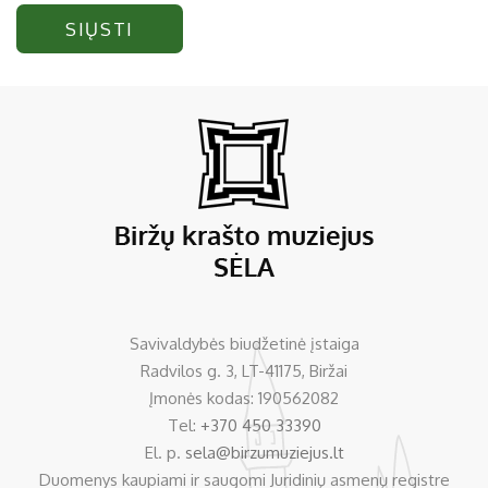
SIŲSTI
Savivaldybės biudžetinė įstaiga
Radvilos g. 3, LT-41175, Biržai
Įmonės kodas: 190562082
Tel:
+370 450 33390
El. p.
sela@birzumuziejus.lt
Duomenys kaupiami ir saugomi Juridinių asmenų registre