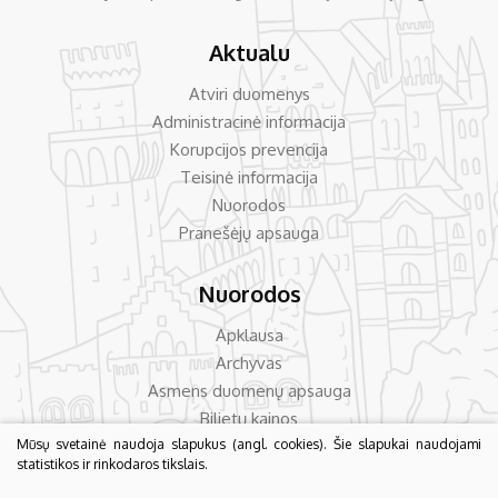
Aktualu
Atviri duomenys
Administracinė informacija
Korupcijos prevencija
Teisinė informacija
Nuorodos
Pranešėjų apsauga
Nuorodos
Apklausa
Archyvas
Asmens duomenų apsauga
Bilietų kainos
Dažniausiai užduodami klausimai
Mūsų svetainė naudoja slapukus (angl. cookies). Šie slapukai naudojami
statistikos ir rinkodaros tikslais.
Konsultavimas su visuomene