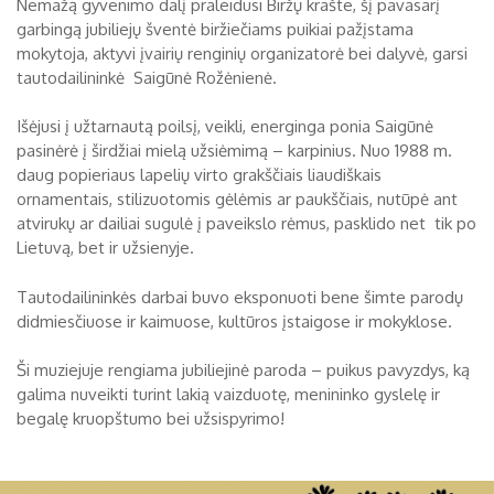
Nemažą gyvenimo dalį praleidusi Biržų krašte, šį pavasarį
garbingą jubiliejų šventė biržiečiams puikiai pažįstama
Biržų tvirtovės arsenalas
mokytoja, aktyvi įvairių renginių organizatorė bei dalyvė, garsi
RUGPJŪTIS
2026
tautodailininkė Saigūnė Rožėnienė.
Religijos
Biržai XIX a.
Išėjusi į užtarnautą poilsį, veikli, energinga ponia Saigūnė
Pr
An
Tr
Ke
Pe
Še
Se
pasinėrė į širdžiai mielą užsiėmimą – karpinius. Nuo 1988 m.
Biržai XX a.
daug popieriaus lapelių virto grakščiais liaudiškais
1
2
ornamentais, stilizuotomis gėlėmis ar paukščiais, nutūpė ant
atvirukų ar dailiai sugulė į paveikslo rėmus, pasklido net tik po
3
4
5
6
7
8
9
Lietuvą, bet ir užsienyje.
10
11
12
13
14
15
16
Tautodailininkės darbai buvo eksponuoti bene šimte parodų
17
18
19
20
21
22
23
didmiesčiuose ir kaimuose, kultūros įstaigose ir mokyklose.
24
25
26
27
28
29
30
Ši muziejuje rengiama jubiliejinė paroda – puikus pavyzdys, ką
galima nuveikti turint lakią vaizduotę, menininko gyslelę ir
31
begalę kruopštumo bei užsispyrimo!