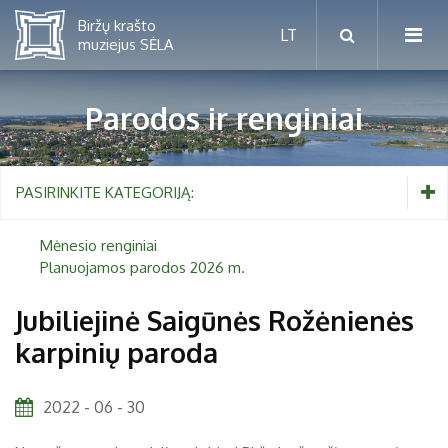
Parodos ir renginiai
Mėnesio renginiai
PASIRINKITE KATEGORIJĄ:
Planuojamos parodos 2026 m.
Mėnesio renginiai
Planuojamos parodos 2026 m.
Vaikams nuo 5 iki 10 metų
Jubiliejinė Saigūnės Rožėnienės
karpinių paroda
Paaugliams nuo 11 iki 18 metų
Proistorė
Suaugusiems
Etnografija
2022 - 06 - 30
Šeimoms
Biržai ir Radvilos