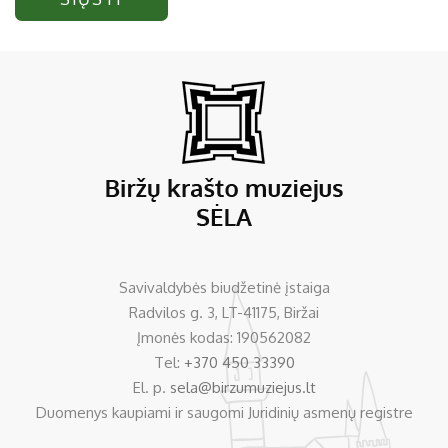
Savivaldybės biudžetinė įstaiga
Radvilos g. 3, LT-41175, Biržai
Įmonės kodas: 190562082
Tel:
+370 450 33390
El. p.
sela@birzumuziejus.lt
Duomenys kaupiami ir saugomi Juridinių asmenų registre