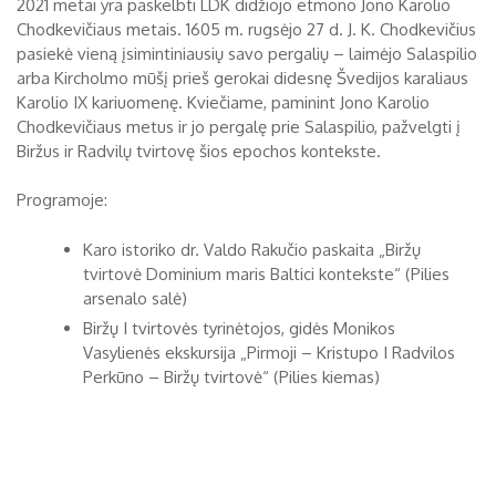
2021 metai yra paskelbti LDK didžiojo etmono Jono Karolio
Chodkevičiaus metais. 1605 m. rugsėjo 27 d. J. K. Chodkevičius
Biržų tvirtovės arsenalas
pasiekė vieną įsimintiniausių savo pergalių – laimėjo Salaspilio
RUGPJŪTIS
2026
arba Kircholmo mūšį prieš gerokai didesnę Švedijos karaliaus
Religijos
Karolio IX kariuomenę. Kviečiame, paminint Jono Karolio
Biržai XIX a.
Chodkevičiaus metus ir jo pergalę prie Salaspilio, pažvelgti į
Pr
An
Tr
Ke
Pe
Še
Se
Biržus ir Radvilų tvirtovę šios epochos kontekste.
Biržai XX a.
1
2
Programoje:
3
4
5
6
7
8
9
Karo istoriko dr. Valdo Rakučio paskaita „Biržų
tvirtovė Dominium maris Baltici kontekste“ (Pilies
10
11
12
13
14
15
16
arsenalo salė)
17
18
19
20
21
22
23
Biržų I tvirtovės tyrinėtojos, gidės Monikos
Vasylienės ekskursija „Pirmoji – Kristupo I Radvilos
24
25
26
27
28
29
30
Perkūno – Biržų tvirtovė“ (Pilies kiemas)
31