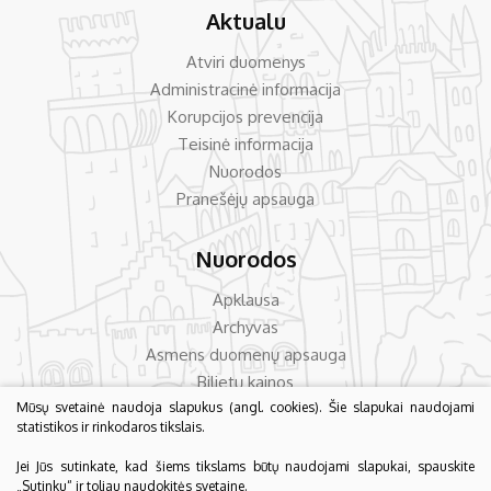
Aktualu
Atviri duomenys
Administracinė informacija
Korupcijos prevencija
Teisinė informacija
Nuorodos
Pranešėjų apsauga
Nuorodos
Apklausa
Archyvas
Asmens duomenų apsauga
Bilietų kainos
Dažniausiai užduodami klausimai
Mūsų svetainė naudoja slapukus (angl. cookies). Šie slapukai naudojami
statistikos ir rinkodaros tikslais.
Konsultavimas su visuomene
Jei Jūs sutinkate, kad šiems tikslams būtų naudojami slapukai, spauskite
„Sutinku“ ir toliau naudokitės svetaine.