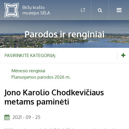
Parodos ir renginiai
Mėnesio renginiai
PASIRINKITE KATEGORIJĄ:
Planuojamos parodos 2026 m.
Mėnesio renginiai
Planuojamos parodos 2026 m.
Vaikams nuo 5 iki 10 metų
Jono Karolio Chodkevičiaus
metams paminėti
Paaugliams nuo 11 iki 18 metų
Proistorė
Suaugusiems
Etnografija
2021 - 09 - 25
Šeimoms
Biržai ir Radvilos