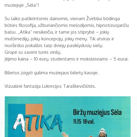
muziejuje „Sėla“!
Biržų tvirtovės arsenalas
Su laiko patikrintomis dainomis, vienam Žvirbliui būdinga
RUGPJŪTIS
2026
Religijos
būties filosofija, užburiančiomis melodijomis, hipnotizuojančiu
balsu. „Atika“ nesikeičia, ir tame jos stiprybė – jokių
Biržai XIX a.
multimedijų, jokių koncepcijų, jokių menų. Tik atviras ir
Pr
An
Tr
Ke
Pe
Še
Se
nuoširdus pokalbis tarp dviejų pasiklydusių sielų.
Biržai XX a.
1
2
Grupė su savimi turės vinilų.
Įėjimo kaina – 10 eurų, studentams ir moksleiviams – 5 eurai.
3
4
5
6
7
8
9
Bilietus įsigyti galima muziejaus bilietų kasoje.
10
11
12
13
14
15
16
Vizualinė fantazija Lukrecijos Taraškevičiūtės.
17
18
19
20
21
22
23
24
25
26
27
28
29
30
31