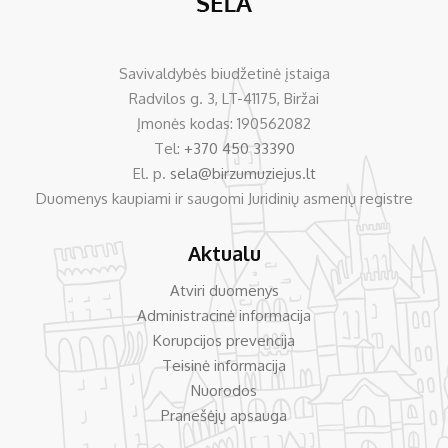
Savivaldybės biudžetinė įstaiga
Radvilos g. 3, LT-41175, Biržai
Įmonės kodas: 190562082
Tel:
+370 450 33390
El. p.
sela@birzumuziejus.lt
Duomenys kaupiami ir saugomi Juridinių asmenų registre
Aktualu
Atviri duomenys
Administracinė informacija
Korupcijos prevencija
Teisinė informacija
Nuorodos
Pranešėjų apsauga