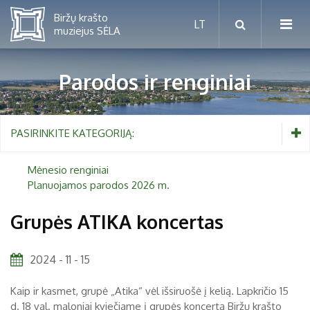
Parodos ir renginiai
Mėnesio renginiai
PASIRINKITE KATEGORIJĄ:
Planuojamos parodos 2026 m.
Mėnesio renginiai
Planuojamos parodos 2026 m.
Vaikams nuo 5 iki 10 metų
Grupės ATIKA koncertas
Paaugliams nuo 11 iki 18 metų
Proistorė
2024 - 11 - 15
Suaugusiems
Etnografija
Kaip ir kasmet, grupė „Atika“ vėl išsiruošė į kelią. Lapkričio 15
Šeimoms
Biržai ir Radvilos
d. 18 val. maloniai kviečiame į grupės koncertą Biržų krašto