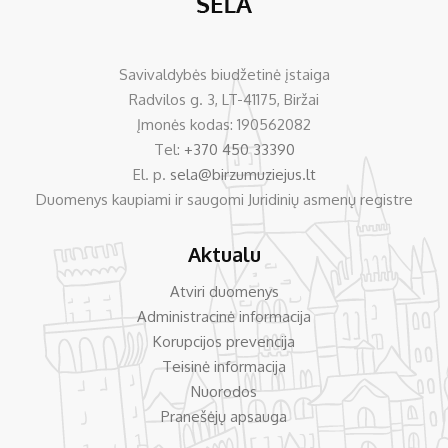
Savivaldybės biudžetinė įstaiga
Radvilos g. 3, LT-41175, Biržai
Įmonės kodas: 190562082
Tel:
+370 450 33390
El. p.
sela@birzumuziejus.lt
Duomenys kaupiami ir saugomi Juridinių asmenų registre
Aktualu
Atviri duomenys
Administracinė informacija
Korupcijos prevencija
Teisinė informacija
Nuorodos
Pranešėjų apsauga