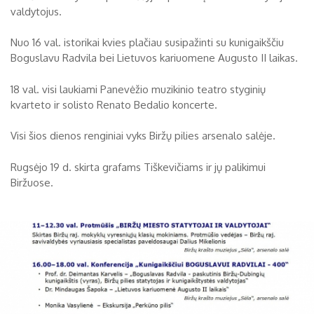
valdytojus.
Biržų tvirtovės arsenalas
Nuo 16 val. istorikai kvies plačiau susipažinti su kunigaikščiu
RUGPJŪTIS
2026
Religijos
Boguslavu Radvila bei Lietuvos kariuomene Augusto II laikas.
Biržai XIX a.
18 val. visi laukiami Panevėžio muzikinio teatro styginių
Pr
An
Tr
Ke
Pe
Še
Se
kvarteto ir solisto Renato Bedalio koncerte.
Biržai XX a.
1
2
Visi šios dienos renginiai vyks Biržų pilies arsenalo salėje.
3
4
5
6
7
8
9
Rugsėjo 19 d. skirta grafams Tiškevičiams ir jų palikimui
10
11
12
13
14
15
16
Biržuose.
17
18
19
20
21
22
23
24
25
26
27
28
29
30
31