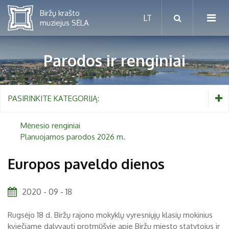
Parodos ir renginiai
Mėnesio renginiai
PASIRINKITE KATEGORIJĄ:
Planuojamos parodos 2026 m.
Mėnesio renginiai
Planuojamos parodos 2026 m.
Vaikams nuo 5 iki 10 metų
Europos paveldo dienos
Paaugliams nuo 11 iki 18 metų
Proistorė
2020 - 09 - 18
Suaugusiems
Etnografija
Rugsėjo 18 d. Biržų rajono mokyklų vyresniųjų klasių mokinius
Šeimoms
Biržai ir Radvilos
kviečiame dalyvauti protmūšyje apie Biržų miesto statytojus ir