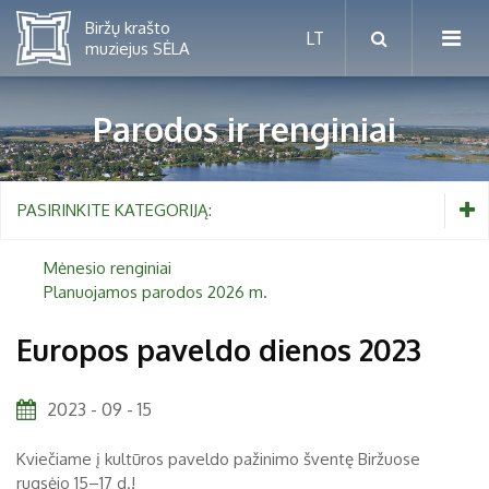
Parodos ir renginiai
Mėnesio renginiai
PASIRINKITE KATEGORIJĄ:
Planuojamos parodos 2026 m.
Mėnesio renginiai
Planuojamos parodos 2026 m.
Vaikams nuo 5 iki 10 metų
Europos paveldo dienos 2023
Paaugliams nuo 11 iki 18 metų
Proistorė
2023 - 09 - 15
Suaugusiems
Etnografija
Kviečiame į kultūros paveldo pažinimo šventę Biržuose
Šeimoms
Biržai ir Radvilos
rugsėjo 15–17 d.!