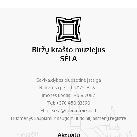
Savivaldybės biudžetinė įstaiga
Radvilos g. 3, LT-41175, Biržai
Įmonės kodas: 190562082
Tel:
+370 450 33390
El. p.
sela@birzumuziejus.lt
Duomenys kaupiami ir saugomi Juridinių asmenų registre
Aktualu