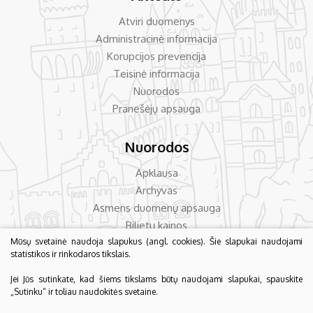
Atviri duomenys
Administracinė informacija
Korupcijos prevencija
Teisinė informacija
Nuorodos
Pranešėjų apsauga
Nuorodos
Apklausa
Archyvas
Asmens duomenų apsauga
Bilietų kainos
Dažniausiai užduodami klausimai
Mūsų svetainė naudoja slapukus (angl. cookies). Šie slapukai naudojami
statistikos ir rinkodaros tikslais.
Konsultavimas su visuomene
Jei Jūs sutinkate, kad šiems tikslams būtų naudojami slapukai, spauskite
„Sutinku“ ir toliau naudokitės svetaine.
© 2026 Biržų krašto muziejus „Sėla“. Visos teisės saugomos.