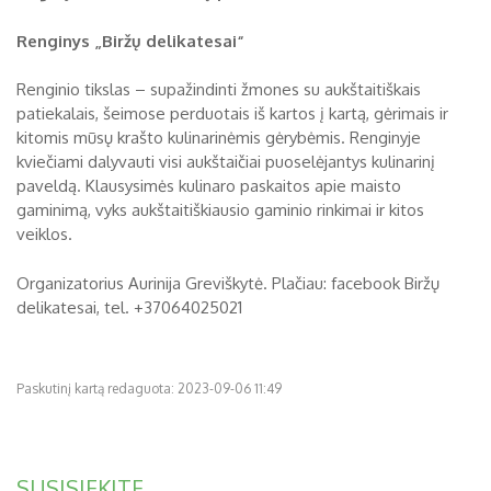
Renginys „Biržų delikatesai“
Renginio tikslas – supažindinti žmones su aukštaitiškais
patiekalais, šeimose perduotais iš kartos į kartą, gėrimais ir
kitomis mūsų krašto kulinarinėmis gėrybėmis. Renginyje
kviečiami dalyvauti visi aukštaičiai puoselėjantys kulinarinį
paveldą. Klausysimės kulinaro paskaitos apie maisto
gaminimą, vyks aukštaitiškiausio gaminio rinkimai ir kitos
veiklos.
Organizatorius Aurinija Greviškytė. Plačiau: facebook Biržų
delikatesai, tel. +37064025021
Paskutinį kartą redaguota: 2023-09-06 11:49
SUSISIEKITE