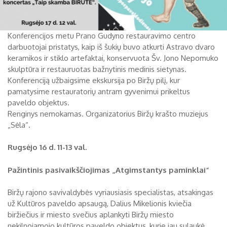
Konferencijos metu Prano Gudyno restauravimo centro
darbuotojai pristatys, kaip iš šukių buvo atkurti Astravo dvaro
keramikos ir stiklo artefaktai, konservuota Šv. Jono Nepomuko
skulptūra ir restauruotas bažnytinis medinis sietynas.
Konferenciją užbaigsime ekskursija po Biržų pilį, kur
pamatysime restauratorių antram gyvenimui prikeltus
paveldo objektus.
Renginys nemokamas. Organizatorius Biržų krašto muziejus
„Sėla“.
Rugsėjo 16 d.
11-13 val.
Pažintinis pasivaikščiojimas „Atgimstantys paminklai“
Biržų rajono savivaldybės vyriausiasis specialistas, atsakingas
už Kultūros paveldo apsaugą, Dalius Mikelionis kviečia
biržiečius ir miesto svečius aplankyti Biržų miesto
nekilnojamojo kultūros paveldo objektus, kurie jau sulaukė