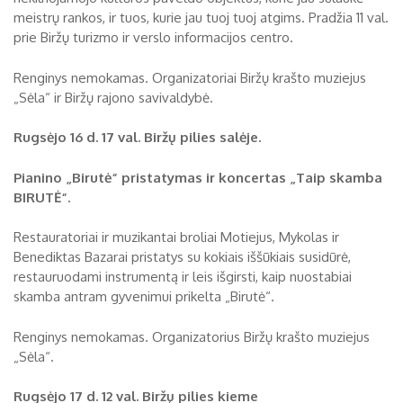
meistrų rankos, ir tuos, kurie jau tuoj tuoj atgims. Pradžia 11 val.
prie Biržų turizmo ir verslo informacijos centro.
Renginys nemokamas. Organizatoriai Biržų krašto muziejus
„Sėla“ ir Biržų rajono savivaldybė.
Rugsėjo 16 d.
17 val. Biržų pilies salėje.
Pianino „Birutė“ pristatymas ir koncertas „Taip skamba
BIRUTĖ“.
Restauratoriai ir muzikantai broliai Motiejus, Mykolas ir
Benediktas Bazarai pristatys su kokiais iššūkiais susidūrė,
restauruodami instrumentą ir leis išgirsti, kaip nuostabiai
skamba antram gyvenimui prikelta „Birutė“.
Renginys nemokamas. Organizatorius Biržų krašto muziejus
„Sėla“.
Rugsėjo 17 d. 12 val. Biržų pilies kieme