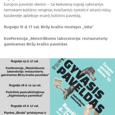
Europos paveldo dienos – tai kiekvieną rugsėjį vykstantys
Biržų tvirtovės arsenalas
nemokami kultūros renginiai, kviečiantys tyrinėti ir atrasti mūsų
kasdienėje aplinkoje esantį kultūros paveldą.
RUGPJŪTIS
2026
Religijos
Rugsėjo 15 d.
17 val. Biržų krašto muziejus „Sėla“
Biržai XIX a.
Pr
An
Tr
Ke
Pe
Še
Se
Konferencija „Meistriškumo laboratorija: restauratorių
Biržai XX a.
1
2
gaivinamas Biržų krašto paveldas
3
4
5
6
7
8
9
10
11
12
13
14
15
16
17
18
19
20
21
22
23
24
25
26
27
28
29
30
31