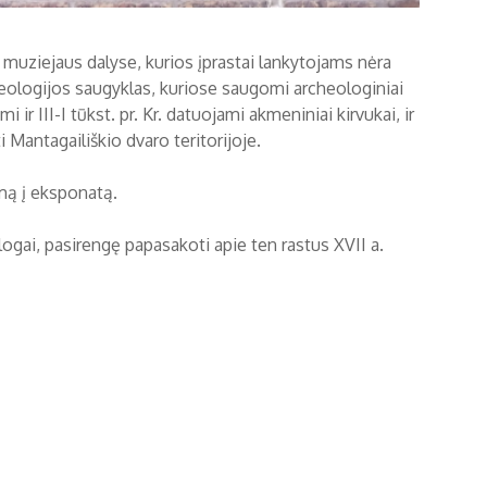
muziejaus dalyse, kurios įprastai lankytojams nėra
cheologijos saugyklas, kuriose saugomi archeologiniai
r III-I tūkst. pr. Kr. datuojami akmeniniai kirvukai, ir
 Mantagailiškio dvaro teritorijoje.
mą į eksponatą.
ologai, pasirengę papasakoti apie ten rastus XVII a.