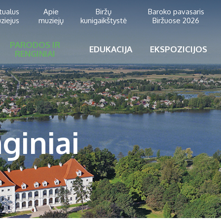
rtualus
Apie
Biržų
Baroko pavasaris
ziejus
muziejų
kunigaikštystė
Biržuose 2026
PARODOS IR
EDUKACIJA
EKSPOZICIJOS
RENGINIAI
giniai