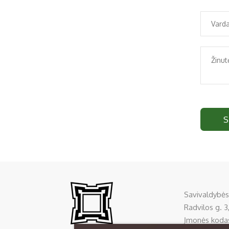
S
Savivaldybės
Radvilos g. 3,
Įmonės koda