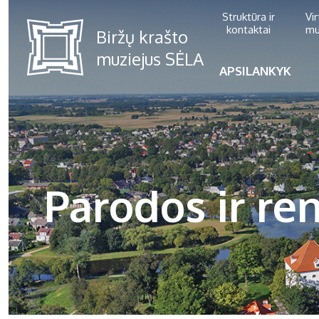
Struktūra ir
Vi
kontaktai
mu
APSILANKYK
Parodos ir ren