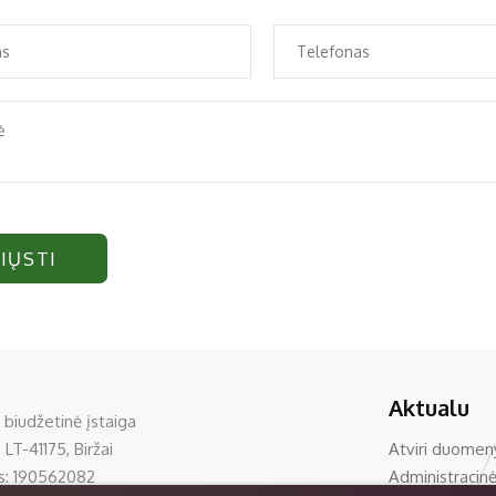
IŲSTI
Aktualu
 biudžetinė įstaiga
 LT-41175, Biržai
Atviri duomen
s: 190562082
Administracinė