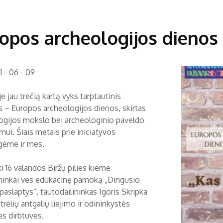
opos archeologijos dienos
 - 06 - 09
e jau trečią kartą vyks tarptautinis
s – Europos archeologijos dienos, skirtas
ogijos mokslo bei archeologinio paveldo
mui. Šiais metais prie iniciatyvos
ngėme ir mes.
ki 16 valandos Biržų pilies kieme
ninkai ves edukacinę pamoką „Dingusio
paslaptys“, tautodailininkas Igoris Skripka
strėlių antgalių liejimo ir odininkystės
es dirbtuves.