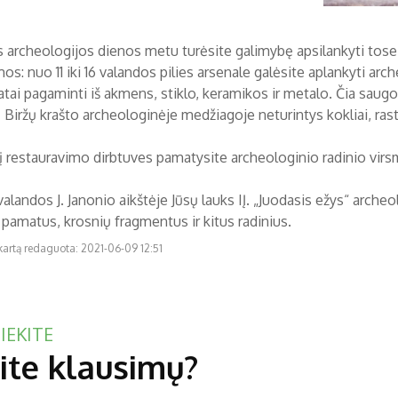
 archeologijos dienos metu turėsite galimybę apsilankyti tose 
os: nuo 11 iki 16 valandos pilies arsenale galėsite aplankyti ar
ai pagaminti iš akmens, stiklo, keramikos ir metalo. Čia saugomi i
Biržų krašto archeologinėje medžiagoje neturintys kokliai, rasti
į restauravimo dirbtuves pamatysite archeologinio radinio virs
alandos J. Janonio aikštėje Jūsų lauks IĮ. „Juodasis ežys“ arche
 pamatus, krosnių fragmentus ir kitus radinius.
kartą redaguota: 2021-06-09 12:51
IEKITE
ite klausimų?