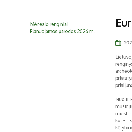
Eur
Mėnesio renginiai
Planuojamos parodos 2026 m.
2021
Lietuvoj
renginy
archeol
pristaty
prisiju
Nuo 11 i
muzieji
miesto 
kvies į 
kūrybin