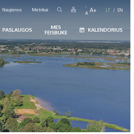
-
A+
Naujienos
Metrikai
LT
EN
A
MES
PASLAUGOS
KALENDORIUS
FEISBUKE