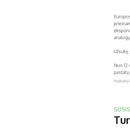
Europos
prieinam
eksponat
analogų 
Užsukę 
Nuo 12 v
pastatų
Paskutinį 
SUSIS
Tur