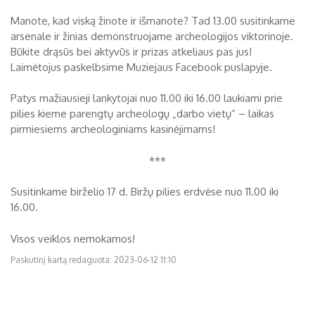
Manote, kad viską žinote ir išmanote? Tad 13.00 susitinkame
arsenale ir žinias demonstruojame archeologijos viktorinoje.
Būkite drąsūs bei aktyvūs ir prizas atkeliaus pas jus!
Laimėtojus paskelbsime Muziejaus Facebook puslapyje.
Patys mažiausieji lankytojai nuo 11.00 iki 16.00 laukiami prie
pilies kieme parengtų archeologų „darbo vietų“ – laikas
pirmiesiems archeologiniams kasinėjimams!
***
Susitinkame birželio 17 d. Biržų pilies erdvėse nuo 11.00 iki
16.00.
Visos veiklos nemokamos!
Paskutinį kartą redaguota: 2023-06-12 11:10