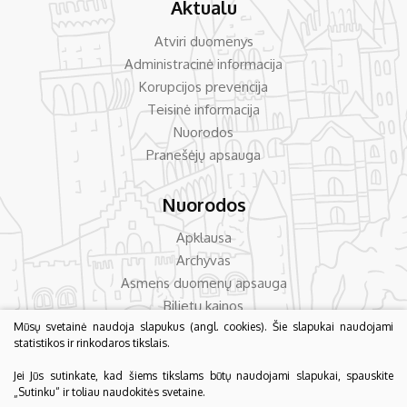
Aktualu
Atviri duomenys
Administracinė informacija
Korupcijos prevencija
Teisinė informacija
Nuorodos
Pranešėjų apsauga
Nuorodos
Apklausa
Archyvas
Asmens duomenų apsauga
Bilietų kainos
Mūsų svetainė naudoja slapukus (angl. cookies). Šie slapukai naudojami
Dažniausiai užduodami klausimai
statistikos ir rinkodaros tikslais.
Konsultavimas su visuomene
Jei Jūs sutinkate, kad šiems tikslams būtų naudojami slapukai, spauskite
„Sutinku“ ir toliau naudokitės svetaine.