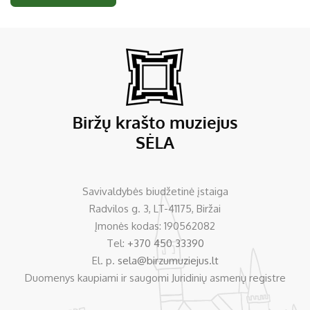
Savivaldybės biudžetinė įstaiga
Radvilos g. 3, LT-41175, Biržai
Įmonės kodas: 190562082
Tel:
+370 450 33390
El. p.
sela@birzumuziejus.lt
Duomenys kaupiami ir saugomi Juridinių asmenų registre