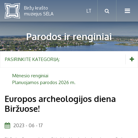
Parodos ir renginiai
Mėnesio renginiai
PASIRINKITE KATEGORIJĄ:
Planuojamos parodos 2026 m.
Mėnesio renginiai
Planuojamos parodos 2026 m.
Vaikams nuo 5 iki 10 metų
Europos archeologijos diena
Biržuose!
Paaugliams nuo 11 iki 18 metų
Proistorė
Suaugusiems
Etnografija
2023 - 06 - 17
Šeimoms
Biržai ir Radvilos