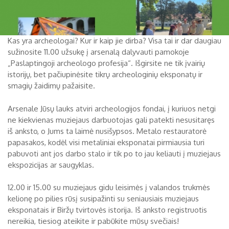
Kas yra archeologai? Kur ir kaip jie dirba? Visa tai ir dar daugiau
sužinosite 11.00 užsukę į arsenalą dalyvauti pamokoje
„Paslaptingoji archeologo profesija“. Išgirsite ne tik įvairių
istorijų, bet pačiupinėsite tikrų archeologinių eksponatų ir
smagių žaidimų pažaisite.
Arsenale Jūsų lauks atviri archeologijos fondai, į kuriuos netgi
ne kiekvienas muziejaus darbuotojas gali patekti nesusitaręs
iš anksto, o Jums ta laimė nusišypsos. Metalo restauratorė
papasakos, kodėl visi metaliniai eksponatai pirmiausia turi
pabuvoti ant jos darbo stalo ir tik po to jau keliauti į muziejaus
ekspozicijas ar saugyklas.
12.00 ir 15.00 su muziejaus gidu leisimės į valandos trukmės
kelionę po pilies rūsį susipažinti su seniausiais muziejaus
eksponatais ir Biržų tvirtovės istorija. Iš anksto registruotis
nereikia, tiesiog ateikite ir pabūkite mūsų svečiais!