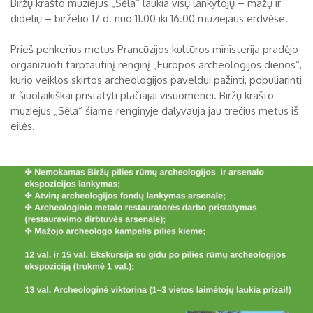
Biržų krašto muziejus „Sėla“ laukia visų lankytojų – mažų ir
didelių – birželio 17 d. nuo 11.00 iki 16.00 muziejaus erdvėse.
Biržų tvirtovės arsenalas
RUGPJŪTIS
2026
Prieš penkerius metus Prancūzijos kultūros ministerija pradėjo
Religijos
organizuoti tarptautinį renginį „Europos archeologijos dienos“,
Biržai XIX a.
kurio veiklos skirtos archeologijos paveldui pažinti, populiarinti
Pr
An
Tr
Ke
Pe
Še
Se
ir šiuolaikiškai pristatyti plačiajai visuomenei. Biržų krašto
Biržai XX a.
muziejus „Sėla“ šiame renginyje dalyvauja jau trečius metus iš
1
2
eilės.
3
4
5
6
7
8
9
10
11
12
13
14
15
16
17
18
19
20
21
22
23
24
25
26
27
28
29
30
31