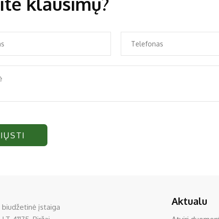
ite klausimų?
IŲSTI
Aktualu
 biudžetinė įstaiga