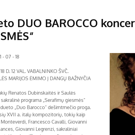
eto DUO BAROCCO koncer
ESMĖS“
 - 07 - 18
18 D. 12 VAL. VABALNINKO ŠVČ.
ĖS MARIJOS ĖMIMO Į DANGŲ BAŽNYČIA
nkių Renatos Dubinskaitės ir Saulės
 sakralinė programa „Serafimų giesmės”
 dueto „Duo Barocco” dešimtmečio proga.
ių XVII a. italų kompozitorių, tokių kaip
 Monteverdi, Francesco Cavalli, Giovanni
ances, Giovanni Legrenzi, sakraliniai