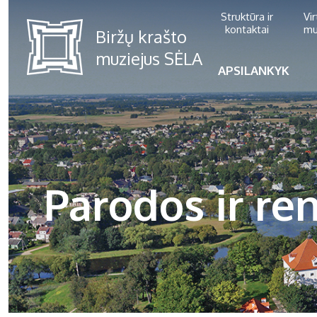
Struktūra ir
Vi
kontaktai
mu
APSILANKYK
Parodos ir ren