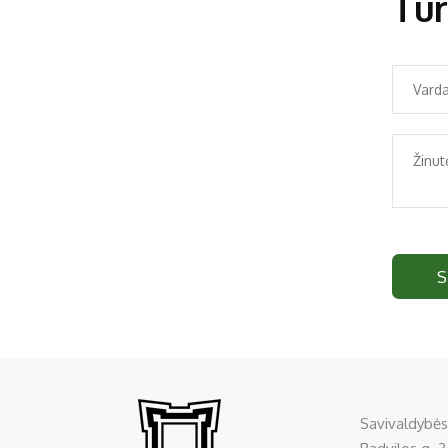
Tur
S
Savivaldybės