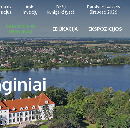
rtualus
Apie
Biržų
Baroko pavasaris
ziejus
muziejų
kunigaikštystė
Biržuose 2026
PARODOS IR
EDUKACIJA
EKSPOZICIJOS
RENGINIAI
giniai