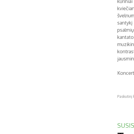
kūrinia
kviečia
švelnum
santykį 
psalmių 
kantatos
muzikinė
kontras
jausmi
Koncer
Paskutinį 
SUSIS