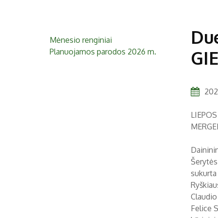
Du
Mėnesio renginiai
Planuojamos parodos 2026 m.
GI
2021
LIEPOS 
MERGEL
Dainini
Šerytės
sukurta
Ryškiaus
Claudio
Felice S