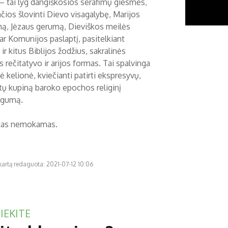
i – tai lyg dangiškosios serafimų giesmės,
nčios šlovinti Dievo visagalybę, Marijos
ą, Jėzaus gerumą, Dieviškos meilės
ar Komunijos paslaptį, pasitelkiant
ir kitus Biblijos žodžius, sakralinės
 rečitatyvo ir arijos formas. Tai spalvinga
 kelionė, kviečianti patirti ekspresyvų,
tų kupiną baroko epochos religinį
ngumą.
tas nemokamas.
kartą redaguota: 2021-07-12 10:06
IEKITE