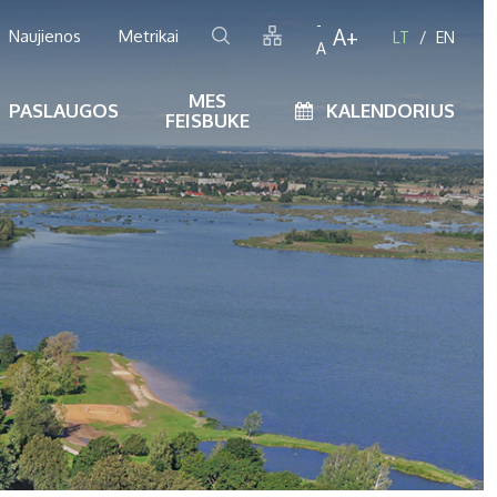
-
A+
Naujienos
Metrikai
LT
EN
A
MES
PASLAUGOS
KALENDORIUS
FEISBUKE