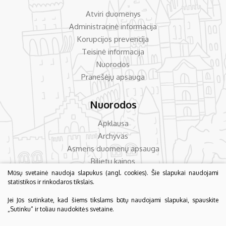
Atviri duomenys
Administracinė informacija
Korupcijos prevencija
Teisinė informacija
Nuorodos
Pranešėjų apsauga
Nuorodos
Apklausa
Archyvas
Asmens duomenų apsauga
Bilietų kainos
Dažniausiai užduodami klausimai
Mūsų svetainė naudoja slapukus (angl. cookies). Šie slapukai naudojami
statistikos ir rinkodaros tikslais.
Konsultavimas su visuomene
Jei Jūs sutinkate, kad šiems tikslams būtų naudojami slapukai, spauskite
„Sutinku“ ir toliau naudokitės svetaine.
© 2026 Biržų krašto muziejus „Sėla“. Visos teisės saugomos.