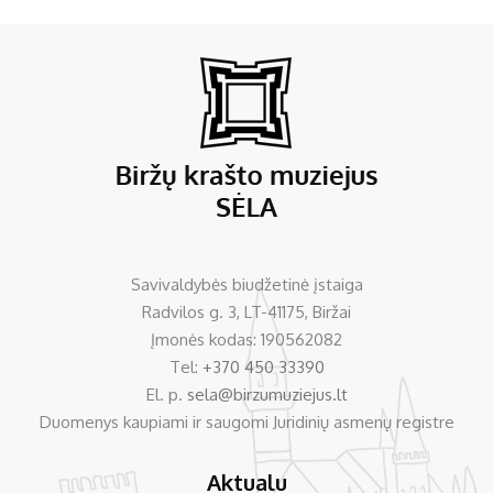
Savivaldybės biudžetinė įstaiga
Radvilos g. 3, LT-41175, Biržai
Įmonės kodas: 190562082
Tel:
+370 450 33390
El. p.
sela@birzumuziejus.lt
Duomenys kaupiami ir saugomi Juridinių asmenų registre
Aktualu