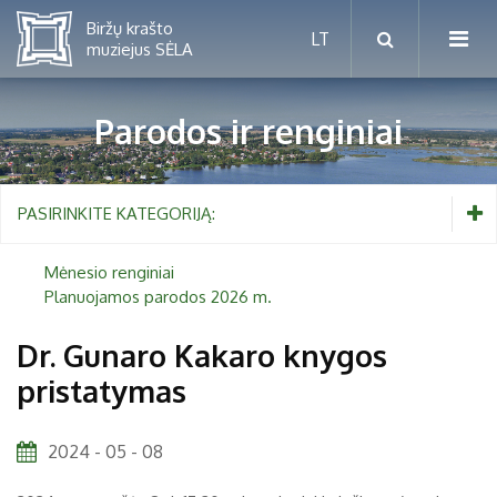
Parodos ir renginiai
Mėnesio renginiai
PASIRINKITE KATEGORIJĄ:
Planuojamos parodos 2026 m.
Mėnesio renginiai
Planuojamos parodos 2026 m.
Vaikams nuo 5 iki 10 metų
Dr. Gunaro Kakaro knygos
pristatymas
Paaugliams nuo 11 iki 18 metų
Proistorė
Suaugusiems
Etnografija
2024 - 05 - 08
Šeimoms
Biržai ir Radvilos