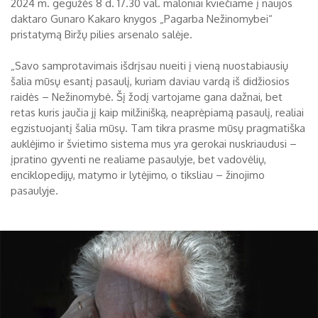
2024 m. gegužės 8 d. 17.30 val. maloniai kviečiame į naujos
daktaro Gunaro Kakaro knygos „Pagarba Nežinomybei“
Biržų tvirtovės arsenalas
pristatymą Biržų pilies arsenalo salėje.
RUGPJŪTIS
2026
Religijos
„Savo samprotavimais išdrįsau nueiti į vieną nuostabiausių
Biržai XIX a.
šalia mūsų esantį pasaulį, kuriam daviau vardą iš didžiosios
Pr
An
Tr
Ke
Pe
Še
Se
raidės – Nežinomybė. Šį žodį vartojame gana dažnai, bet
Biržai XX a.
retas kuris jaučia jį kaip milžinišką, neaprėpiamą pasaulį, realiai
1
2
egzistuojantį šalia mūsų. Tam tikra prasme mūsų pragmatiška
auklėjimo ir švietimo sistema mus yra gerokai nuskriaudusi –
3
4
5
6
7
8
9
įpratino gyventi ne realiame pasaulyje, bet vadovėlių,
enciklopedijų, matymo ir lytėjimo, o tiksliau – žinojimo
10
11
12
13
14
15
16
pasaulyje.
17
18
19
20
21
22
23
24
25
26
27
28
29
30
31