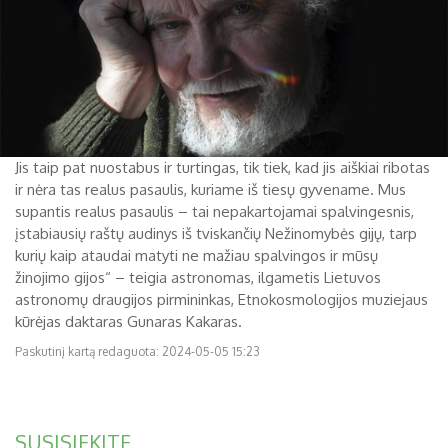
Jis taip pat nuostabus ir turtingas, tik tiek, kad jis aiškiai ribotas
ir nėra tas realus pasaulis, kuriame iš tiesų gyvename. Mus
supantis realus pasaulis – tai nepakartojamai spalvingesnis,
įstabiausių raštų audinys iš tviskančių Nežinomybės gijų, tarp
kurių kaip ataudai matyti ne mažiau spalvingos ir mūsų
žinojimo gijos“ – teigia astronomas, ilgametis Lietuvos
astronomų draugijos pirmininkas, Etnokosmologijos muziejaus
kūrėjas daktaras Gunaras Kakaras.
Paskutinį kartą redaguota: 2024-05-05 15:23
SUSISIEKITE