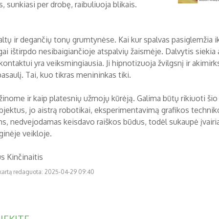
s, sunkiasi per drobę, raibuliuoja blikais.
altų ir degančių tonų grumtynėse. Kai kur spalvas pasiglemžia i
i ištirpdo nesibaigiančioje atspalvių žaismėje. Dalvytis siekia 
ontaktui yra veiksmingiausia. Ji hipnotizuoja žvilgsnį ir akimir
asaulį. Tai, kuo tikras menininkas tiki.
 žinome ir kaip platesnių užmojų kūrėją. Galima būtų rikiuoti š
bjektus, jo aistrą robotikai, eksperimentavimą grafikos technik
ms, nedvejodamas keisdavo raiškos būdus, todėl sukaupė įvairia
inėje veikloje.
us Kinčinaitis
 kartą redaguota: 2025-04-29 09:40