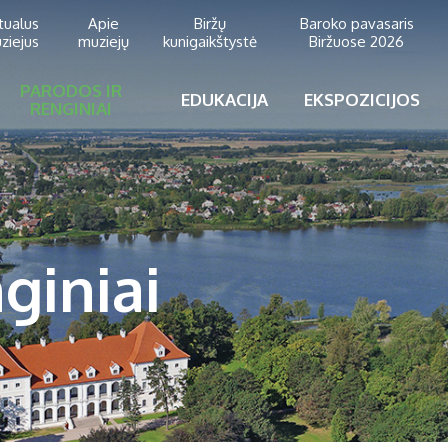
rtualus
Apie
Biržų
Baroko pavasaris
ziejus
muziejų
kunigaikštystė
Biržuose 2026
PARODOS IR
EDUKACIJA
EKSPOZICIJOS
RENGINIAI
giniai