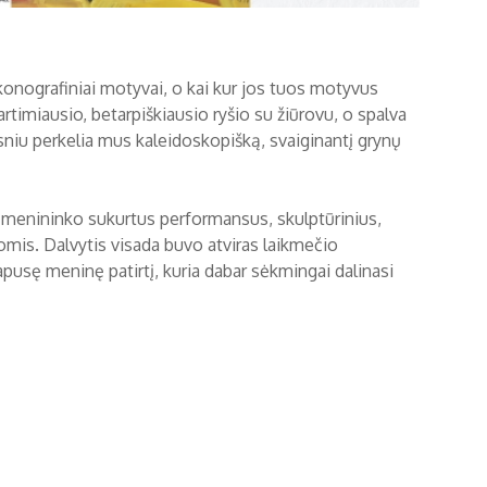
konografiniai motyvai, o kai kur jos tuos motyvus
artimiausio, betarpiškiausio ryšio su žiūrovu, o spalva
ksniu perkelia mus kaleidoskopišką, svaiginantį grynų
io menininko sukurtus performansus, skulptūrinius,
omis. Dalvytis visada buvo atviras laikmečio
pusę meninę patirtį, kuria dabar sėkmingai dalinasi