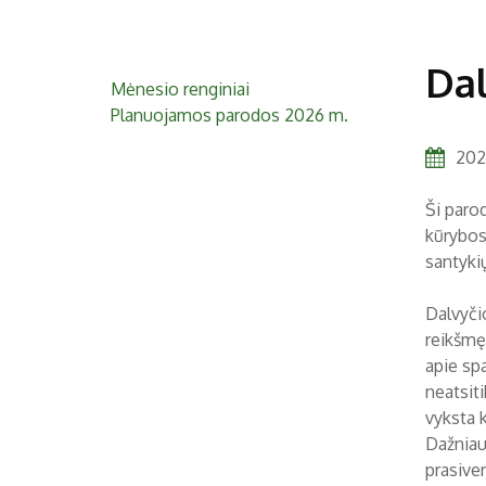
Dal
Mėnesio renginiai
Planuojamos parodos 2026 m.
202
Ši paro
kūrybos
santyki
Dalvyči
reikšmę
apie sp
neatsit
vyksta k
Dažniaus
prasiver