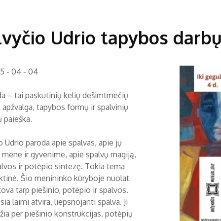
vyčio Udrio tapybos darb
5 - 04 - 04
da – tai paskutinių kelių dešimtmečių
 apžvalga, tapybos formų ir spalvinių
ų paieška.
o Udrio paroda apie spalvas, apie jų
 mene ir gyvenime, apie spalvų magiją,
alvos ir potėpio sintezę. Tokia tema
iktinė. Šio menininko kūryboje nuolat
ova tarp piešinio, potėpio ir spalvos.
ia laimi atvira, liepsnojanti spalva. Ji
žia per piešinio konstrukcijas, potėpių