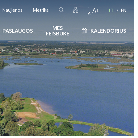
-
A+
Naujienos
Metrikai
LT
EN
A
MES
PASLAUGOS
KALENDORIUS
FEISBUKE