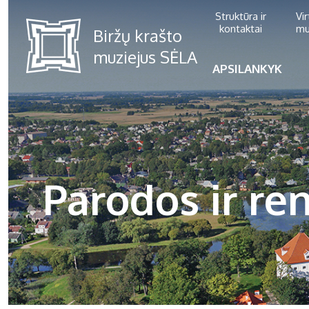
Struktūra ir
Vi
kontaktai
mu
APSILANKYK
Parodos ir ren