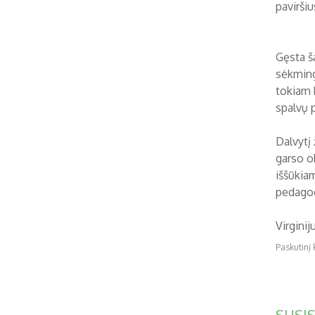
paviršiu
Gęsta š
sėkminga
tokiam k
spalvų p
Dalvytį
garso o
iššūkia
pedagog
Virginij
Paskutinį