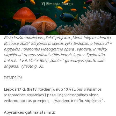
Biržų krašto muziejaus „Sėla“ projekto „Menininkų rezidencija
Biržuose 2025“ kūrybinis procesas vyks Biržuose, o liepos 31 ir
rugpjūčio 1 dienomis videografinę operą „Vandenų ir miškų
virpėjimai“ operos solistai atliks keturis kartus. Spektaklio
trukmė: 1 val. Vieta: Biržų „Saulės” gimnazijos sporto salė-
angaras, Vytauto g. 32.
DĖMESIO!
Liepos 17 d. (ketvirtadienį), nuo 10 val.
bus dalinamos
rezervacinės apyrankės į pasaulinę videografinės vieno
veiksmo operos premjerą – „Vandenų ir miškų virpėjimai“ .
Apyrankes galima atsiimti: