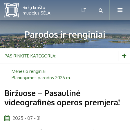
Parodos ir renginiai
Mėnesio renginiai
PASIRINKITE KATEGORIJĄ:
Planuojamos parodos 2026 m.
Mėnesio renginiai
Planuojamos parodos 2026 m.
Vaikams nuo 5 iki 10 metų
Biržuose – Pasaulinė
videografinės operos premjera!
Paaugliams nuo 11 iki 18 metų
Proistorė
Suaugusiems
Etnografija
2025 - 07 - 31
Šeimoms
Biržai ir Radvilos