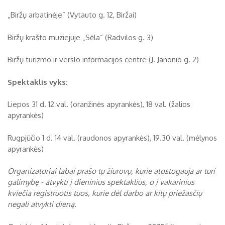
„Biržų arbatinėje” (Vytauto g. 12, Biržai)
Biržų krašto muziejuje „Sėla” (Radvilos g. 3)
Biržų turizmo ir verslo informacijos centre (J. Janonio g. 2)
Spektaklis vyks:
Liepos 31 d. 12 val. (oranžinės apyrankės), 18 val. (žalios
apyrankės)
Rugpjūčio 1 d. 14 val. (raudonos apyrankės), 19.30 val. (mėlynos
apyrankės)
Organizatoriai labai prašo tų žiūrovų, kurie atostogauja ar turi
galimybę - atvykti į dieninius spektaklius, o į vakarinius
kviečia registruotis tuos, kurie dėl darbo ar kitų priežasčių
negali atvykti dieną.