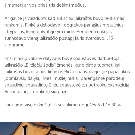
šimtmetį ar vos prieš tris dešimtmečius.
Biržų tvirtovės arsenalas
Ar galite įsivaizduoti, kad anksčiau laikraštis buvo renkamas
RUGPJŪTIS
2026
Religijos
rankomis. Rinkėja dėliodavo į degtukus panašius metalinius
strypelius, kurių galvutėje yra raidė. Per dieną rinkėjas
Biržai XIX a.
surinkdavo vieną laikraščio puslapį kuris sverdavo... 15
Pr
An
Tr
Ke
Pe
Še
Se
kilogramų!
Biržai XX a.
1
2
Prisiminimų vakare dalyvaus buvę spaustuvės darbuotojai,
3
4
5
6
7
8
9
laikraščio „Biržiečių žodis“ žmonės, kurie dirbo tuomet, kai
laikraštis buvo spausdinamas Biržų spaustuvėje. Jie papasakos
10
11
12
13
14
15
16
įdomiausių dalykų. Mes, muziejininkai, parengsime parodėlę
spaudinių, spausdintų Biržų spaustuvėje, nuotraukų ekspoziciją.
17
18
19
20
21
22
23
Bus ir dainų, ir netikėtų siurprizų.
24
25
26
27
28
29
30
Laukiame visų biržiečių! Iki susitikimo gegužės 6 d. 16.30 val.
31