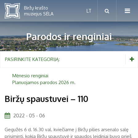
Parodos ir renginiai
Mėnesio renginiai
PASIRINKITE KATEGORIJĄ:
Planuojamos parodos 2026 m.
Mėnesio renginiai
Planuojamos parodos 2026 m.
Vaikams nuo 5 iki 10 metų
Biržų spaustuvei – 110
Paaugliams nuo 11 iki 18 metų
Proistorė
2022 - 05 - 06
Suaugusiems
Etnografija
Gegužės 6 d. 16.30 val. kviečiame į Biržų pilies arsenalo salę
Šeimoms
Biržai ir Radvilos
prisiminti, kokia Biržų spaustuvė ir spaudos leidiniai buvo prieš