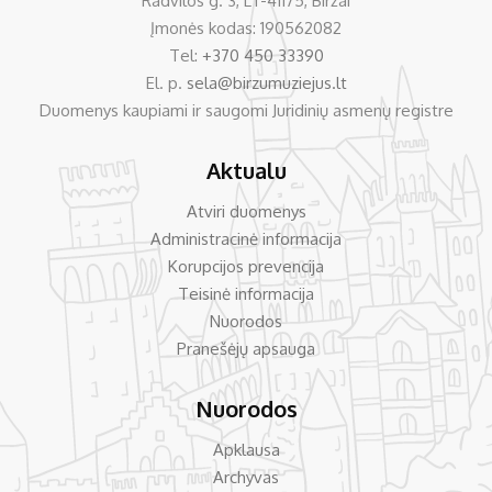
Radvilos g. 3, LT-41175, Biržai
Įmonės kodas: 190562082
Tel:
+370 450 33390
El. p.
sela@birzumuziejus.lt
Duomenys kaupiami ir saugomi Juridinių asmenų registre
Aktualu
Atviri duomenys
Administracinė informacija
Korupcijos prevencija
Teisinė informacija
Nuorodos
Pranešėjų apsauga
Nuorodos
Apklausa
Archyvas