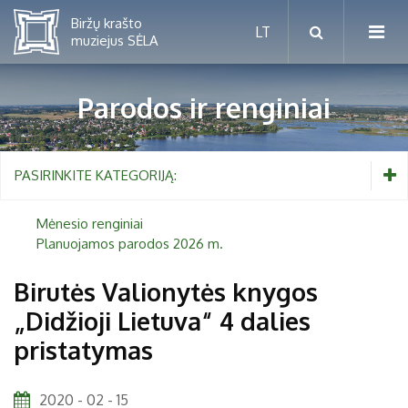
Parodos ir renginiai
Mėnesio renginiai
PASIRINKITE KATEGORIJĄ:
Planuojamos parodos 2026 m.
Mėnesio renginiai
Planuojamos parodos 2026 m.
Vaikams nuo 5 iki 10 metų
Birutės Valionytės knygos
„Didžioji Lietuva“ 4 dalies
Paaugliams nuo 11 iki 18 metų
Proistorė
pristatymas
Suaugusiems
Etnografija
Šeimoms
Biržai ir Radvilos
2020 - 02 - 15