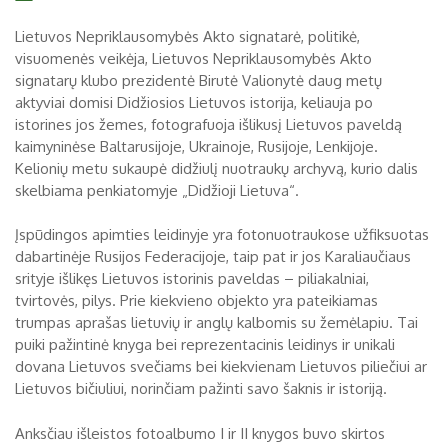
Biržų tvirtovės arsenalas
Lietuvos Nepriklausomybės Akto signatarė, politikė,
visuomenės veikėja, Lietuvos Nepriklausomybės Akto
RUGPJŪTIS
2026
Religijos
signatarų klubo prezidentė Birutė Valionytė daug metų
aktyviai domisi Didžiosios Lietuvos istorija, keliauja po
Biržai XIX a.
istorines jos žemes, fotografuoja išlikusį Lietuvos paveldą
Pr
An
Tr
Ke
Pe
Še
Se
kaimyninėse Baltarusijoje, Ukrainoje, Rusijoje, Lenkijoje.
Biržai XX a.
Kelionių metu sukaupė didžiulį nuotraukų archyvą, kurio dalis
1
2
skelbiama penkiatomyje „Didžioji Lietuva“.
3
4
5
6
7
8
9
Įspūdingos apimties leidinyje yra fotonuotraukose užfiksuotas
10
11
12
13
14
15
16
dabartinėje Rusijos Federacijoje, taip pat ir jos Karaliaučiaus
srityje išlikęs Lietuvos istorinis paveldas – piliakalniai,
17
18
19
20
21
22
23
tvirtovės, pilys. Prie kiekvieno objekto yra pateikiamas
trumpas aprašas lietuvių ir anglų kalbomis su žemėlapiu. Tai
24
25
26
27
28
29
30
puiki pažintinė knyga bei reprezentacinis leidinys ir unikali
dovana Lietuvos svečiams bei kiekvienam Lietuvos piliečiui ar
31
Lietuvos bičiuliui, norinčiam pažinti savo šaknis ir istoriją.
Anksčiau išleistos fotoalbumo I ir II knygos buvo skirtos