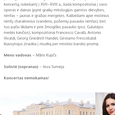
koncertą, nukeliantį į XVII–XVIII a., kada kompozitoriai į savo
Biržų tvirtovės arsenalas
operas ir dainas įpynė graikų mitologijos gamtos dievybes,
nimfas – jaunas ir gražias mergeles. Kalbėdami apie mistinius
RUGPJŪTIS
2026
Religijos
nimfų charakterius (vandens, požemių pasaulio nimfas), bet
tuo pačiu likdami ir prie žmogiško pasaulio (pvz. Galatėjos
Biržai XIX a.
meilės kančios), kompozitoriai Francesco Cavalli, Antonio
Pr
An
Tr
Ke
Pe
Še
Se
Vivaldi, Georg Griedrich Handel, Girolamo Frescobaldi
Biržai XX a.
1
2
klausytojus įtraukia į muziką per mistinio baroko prizmę.
3
4
5
6
7
8
9
Meno vadovas
– Māris Kupčs
10
11
12
13
14
15
16
Solistė (sopranas)
– Ieva Sumeja
17
18
19
20
21
22
23
Koncertas nemokamas!
24
25
26
27
28
29
30
31