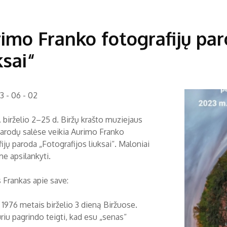
imo Franko fotografijų par
ksai“
3 - 06 - 02
 birželio 2–25 d. Biržų krašto muziejaus
parodų salėse veikia Aurimo Franko
ijų paroda „Fotografijos liuksai“. Maloniai
me apsilankyti.
 Frankas apie save:
 1976 metais birželio 3 dieną Biržuose.
uriu pagrindo teigti, kad esu „senas“