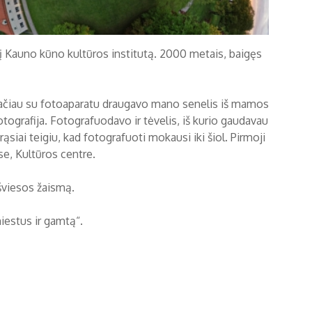
 į Kauno kūno kultūros institutą. 2000 metais, baigęs
tačiau su fotoaparatu draugavo mano senelis iš mamos
tografija. Fotografuodavo ir tėvelis, iš kurio gaudavau
ąsiai teigiu, kad fotografuoti mokausi iki šiol. Pirmoji
, Kultūros centre.
 šviesos žaismą.
iestus ir gamtą“.