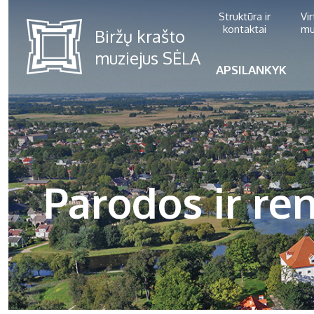
Struktūra ir
Vi
kontaktai
mu
APSILANKYK
Parodos ir ren