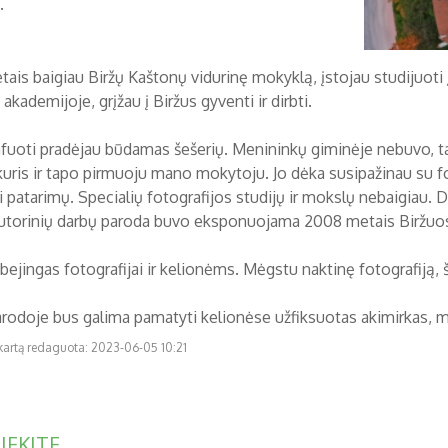
s.
tais baigiau Biržų Kaštonų vidurinę mokyklą, įstojau studijuoti
 akademijoje, grįžau į Biržus gyventi ir dirbti.
fuoti pradėjau būdamas šešerių. Menininkų giminėje nebuvo, 
kuris ir tapo pirmuoju mano mokytoju. Jo dėka susipažinau su fo
patarimų. Specialių fotografijos studijų ir mokslų nebaigiau. Dr
torinių darbų paroda buvo eksponuojama 2008 metais Biržuose
bejingas fotografijai ir kelionėms. Mėgstu naktinę fotografiją,
arodoje bus galima pamatyti kelionėse užfiksuotas akimirkas, m
 kartą redaguota: 2023-06-05 10:21
IEKITE