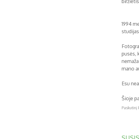
biržieti
1994 me
studijas
Fotogra
pusės, 
nemažai 
mano au
Esu nea
Šioje p
Paskutinį
SUSIS