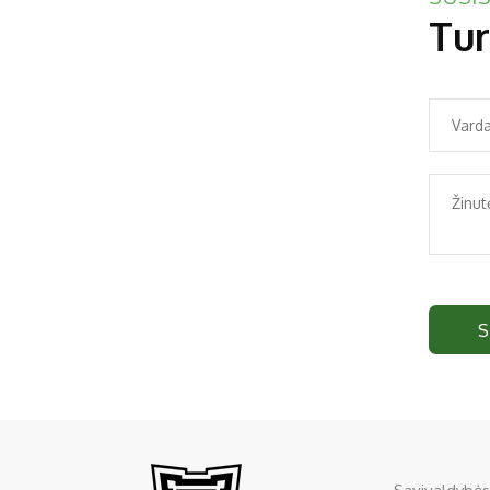
Tur
S