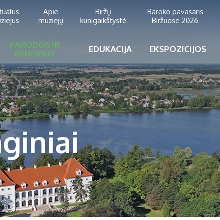
rtualus
Apie
Biržų
Baroko pavasaris
ziejus
muziejų
kunigaikštystė
Biržuose 2026
PARODOS IR
EDUKACIJA
EKSPOZICIJOS
RENGINIAI
giniai