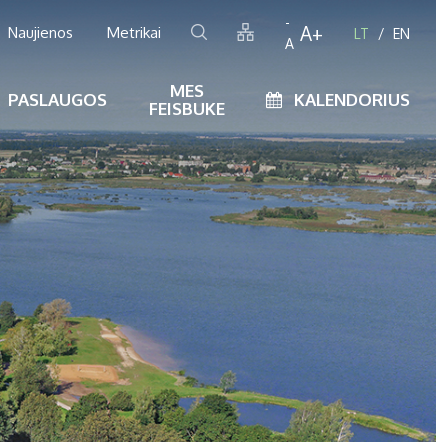
-
A+
Naujienos
Metrikai
LT
EN
A
MES
PASLAUGOS
KALENDORIUS
FEISBUKE